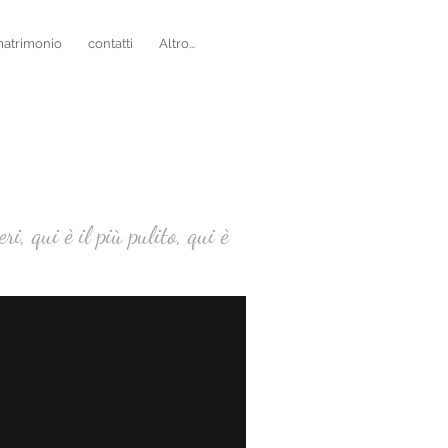
matrimonio
contatti
Altro...
eri, qui è il più pulito, qui è