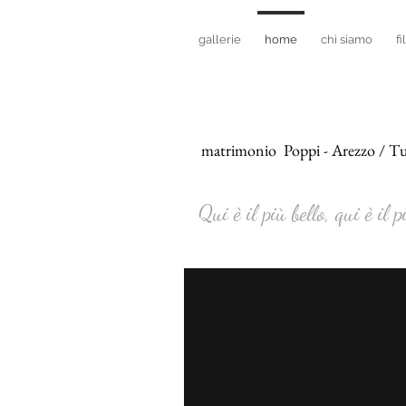
gallerie
home
chi siamo
fi
matrimonio Poppi - Arezzo / 
Qui è il più bello, qui è il p