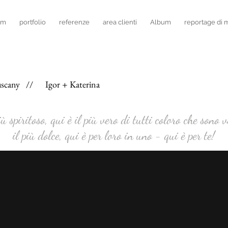
lm
portfolio
referenze
area clienti
Album
reportage di 
Tuscany // Igor + Katerina
iù spiritoso, qui è il più vero di tutti coloro che sono v
il più dolce, qui è per loro in uno - qui è per te!