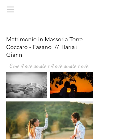
Matrimonio in Masseria Torre
Coccaro - Fasano // Ilaria+
Gianni
Sono il mio amato e il mio amato è mio.