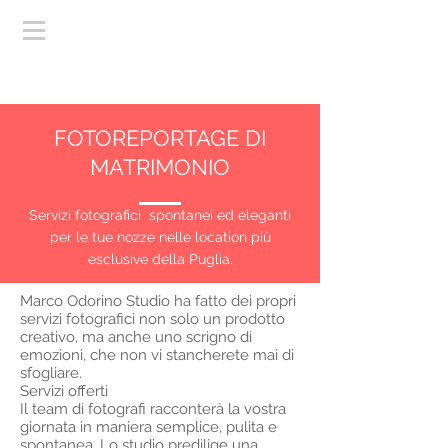
FOTOREPORTAGE DI
MATRIMONIO
​Servizi fotografici spontanei ed eleganti
per le tue nozze nelle location più
esclusive della Puglia.
Marco Odorino Studio ha fatto dei propri
servizi fotografici non solo un prodotto
creativo, ma anche uno scrigno di
emozioni, che non vi stancherete mai di
sfogliare.
Servizi offerti
Il team di fotografi racconterà la vostra
giornata in maniera semplice, pulita e
spontanea. Lo studio predilige una